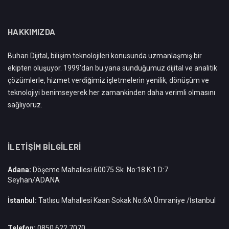
HAKKIMIZDA
Buhari Dijital, bilişim teknolojileri konusunda uzmanlaşmış bir
ekipten oluşuyor. 1999’dan bu yana sunduğumuz dijital ve analitik
çözümlerle, hizmet verdiğimiz işletmelerin yenilik, dönüşüm ve
teknolojiyi benimseyerek her zamankinden daha verimli olmasını
sağlıyoruz.
İLETIŞIM BILGILERI
Adana:
Döşeme Mahallesi 60075 Sk. No:18 K:1 D:7
Seyhan/ADANA
İstanbul:
Tatlısu Mahallesi Kaan Sokak No:6A Ümraniye /İstanbul
Telefon:
0850 622 7070