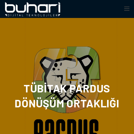
TOGGL
TÜBITAK PARDUS
DÖNÜŞÜM ORTAKLIĞI