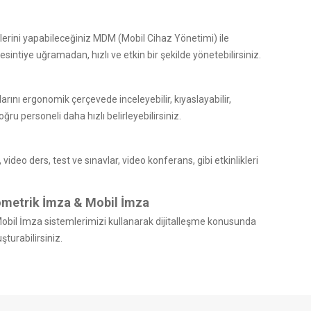
erini yapabileceğiniz MDM (Mobil Cihaz Yönetimi) ile
intiye uğramadan, hızlı ve etkin bir şekilde yönetebilirsiniz.
rını ergonomik çerçevede inceleyebilir, kıyaslayabilir,
ğru personeli daha hızlı belirleyebilirsiniz.
, video ders, test ve sınavlar, video konferans, gibi etkinlikleri
iyometrik İmza & Mobil İmza
e Mobil İmza sistemlerimizi kullanarak dijitalleşme konusunda
şturabilirsiniz.