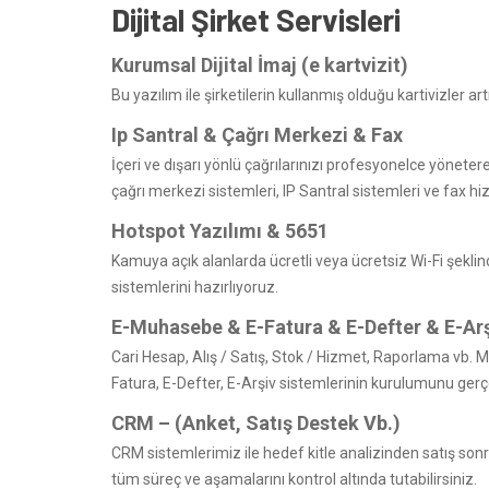
Dijital Şirket Servisleri
Kurumsal Dijital İmaj (e kartvizit)
Bu yazılım ile şirketilerin kullanmış olduğu kartivizler artı
Ip Santral & Çağrı Merkezi & Fax
İçeri ve dışarı yönlü çağrılarınızı profesyonelce yöneter
çağrı merkezi sistemleri, IP Santral sistemleri ve fax h
Hotspot Yazılımı & 5651
Kamuya açık alanlarda ücretli veya ücretsiz Wi-Fi şekl
sistemlerini hazırlıyoruz.
E-Muhasebe & E-Fatura & E-Defter & E-Ar
Cari Hesap, Alış / Satış, Stok / Hizmet, Raporlama vb.
Fatura, E-Defter, E-Arşiv sistemlerinin kurulumunu gerç
CRM – (Anket, Satış Destek Vb.)
CRM sistemlerimiz ile hedef kitle analizinden satış sonr
tüm süreç ve aşamalarını kontrol altında tutabilirsiniz.