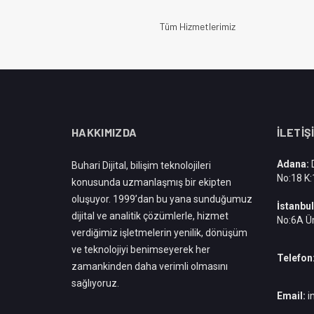
Tüm Hizmetlerimiz
HAKKIMIZDA
İLETIŞ
Adana:
D
Buhari Dijital, bilişim teknolojileri
No:18 K
konusunda uzmanlaşmış bir ekipten
oluşuyor. 1999’dan bu yana sunduğumuz
İstanbul
dijital ve analitik çözümlerle, hizmet
No:6A Ü
verdiğimiz işletmelerin yenilik, dönüşüm
ve teknolojiyi benimseyerek her
Telefon
zamankinden daha verimli olmasını
sağlıyoruz.
Email:
i