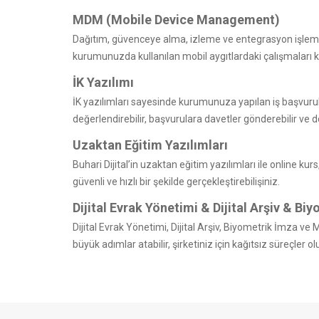
MDM (Mobile Device Management)
Dağıtım, güvenceye alma, izleme ve entegrasyon işleml
kurumunuzda kullanılan mobil aygıtlardaki çalışmaları kes
İK Yazılımı
İK yazılımları sayesinde kurumunuza yapılan iş başvurula
değerlendirebilir, başvurulara davetler gönderebilir ve do
Uzaktan Eğitim Yazılımları
Buhari Dijital’in uzaktan eğitim yazılımları ile online kurs
güvenli ve hızlı bir şekilde gerçekleştirebilişiniz.
Dijital Evrak Yönetimi & Dijital Arşiv & B
Dijital Evrak Yönetimi, Dijital Arşiv, Biyometrik İmza v
büyük adımlar atabilir, şirketiniz için kağıtsız süreçler olu