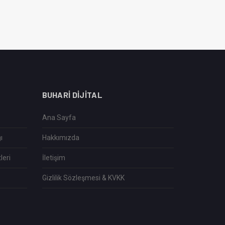
BUHARI DIJITAL
Ana Sayfa
ı
Hakkımızda
leri
İletişim
Gizlilik Sözleşmesi & KVKK