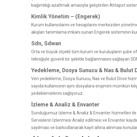
bağımlılığı azaltmak amacıyla geliştirilen Ahtapot sist
Kimlik Yönetim – (Engerek)
Kurum kullanıcılarını ve hesaplarını merkezden yönetme he
akışları tanımlama imkanı sunan Engerek sisteminin ku
Sdn, Sdwan
Orta ve büyük ölçekli tüm kurum ve kuruluşların şube ofi
tekniğiyle güvenli bir şekilde bağlanmasını sağlayan SD
Yedekleme, Dosya Sunucu & Nas & Bulut D
Veri yedekleme, Dosya Sunucu, Nas ve Bulut Drive hizme
sayıda kullanıcının aynı dosyalara erişimini mümkün kılı
yedeklemelerini sağlıyoruz.
İzleme & Analiz & Envanter
Sunduğumuz İzleme & Analiz & Envanter hizmetleri ile 
Servislerin İzlenmesi Analiz edilmesi ve Envanter kayd
sayılması ve barkodlanarak kayıt altına alınması konula