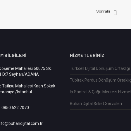
Sonraki
IM BILGILERI
HIZMETLERIMIZ
öşeme Mahallesi 60075 Sk.
Turkcell Dijital Dönüşüm Ortaklığı
:1 D:7 Seyhan/ADANA
Tübitak Pardus Dönüşüm Ortaklığ
:
Tatlısu Mahallesi Kaan Sokak
mraniye /İstanbul
Ip Santral & Çağrı Merkezi Hizmet
Buhari Dijital Şirket Servisleri
:
0850 622 7070
nfo@buharidijital.com.tr