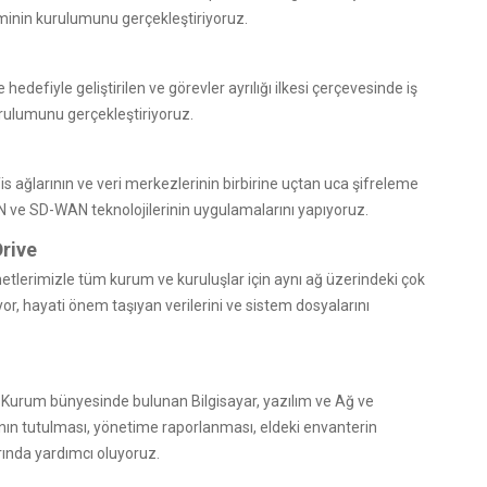
eminin kurulumunu gerçekleştiriyoruz.
defiyle geliştirilen ve görevler ayrılığı ilkesi çerçevesinde iş
rulumunu gerçekleştiriyoruz.
s ağlarının ve veri merkezlerinin birbirine uçtan uca şifreleme
N ve SD-WAN teknolojilerinin uygulamalarını yapıyoruz.
rive
tlerimizle tüm kurum ve kuruluşlar için aynı ağ üzerindeki çok
yor, hayati önem taşıyan verilerini ve sistem dosyalarını
Kurum bünyesinde bulunan Bilgisayar, yazılım ve Ağ ve
ının tutulması, yönetime raporlanması, eldeki envanterin
rında yardımcı oluyoruz.